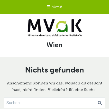
Menü
Mittelstandsverband
Schlagwort:
Wien
abfallbasierter
Kraftstoffe e.V.
MVaK
Nichts gefunden
Anscheinend können wir das, wonach du gesucht
hast, nicht finden. Vielleicht hilft eine Suche.
Suche
nach: