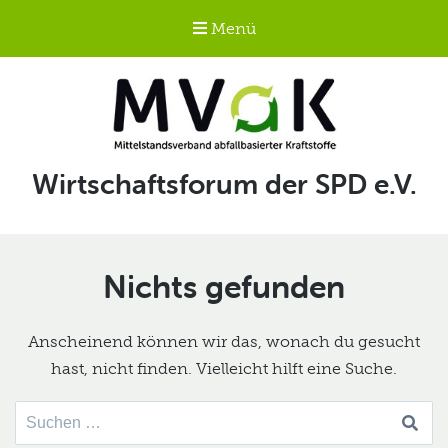
Menü
Mittelstandsverband
Schlagwort:
Wirtschaftsforum der SPD e.V.
abfallbasierter
Kraftstoffe e.V.
MVaK
Nichts gefunden
Anscheinend können wir das, wonach du gesucht
hast, nicht finden. Vielleicht hilft eine Suche.
Suche
nach: