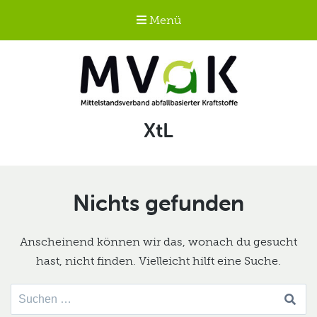
Menü
Mittelstandsverband
Schlagwort:
XtL
abfallbasierter
Kraftstoffe e.V.
MVaK
Nichts gefunden
Anscheinend können wir das, wonach du gesucht
hast, nicht finden. Vielleicht hilft eine Suche.
Suche
nach: