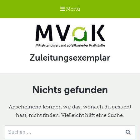
Menü
Mittelstandsverband
Schlagwort:
Zuleitungsexemplar
abfallbasierter
Kraftstoffe e.V.
MVaK
Nichts gefunden
Anscheinend können wir das, wonach du gesucht
hast, nicht finden. Vielleicht hilft eine Suche.
Suche
nach: