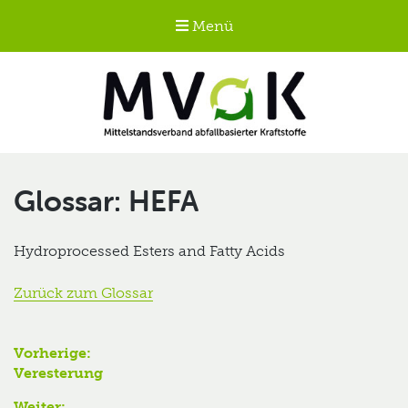
Menü
Mittelstandsverband
abfallbasierter
HEFA
Kraftstoffe e.V.
MVaK
Hydroprocessed Esters and Fatty Acids
Zurück zum Glossar
Beitragsnavigation
Vorherige:
Vorheriger
Veresterung
Beitrag:
Weiter: