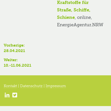
Kraftstoffe für
Straße, Schiffe,
Schiene
, online,
EnergieAgentur.NRW
Beitragsnavigation
Vorherige:
Vorheriger
28.04.2021
Beitrag:
Weiter:
Nächster
10.-11.06.2021
Beitrag:
Kontakt
|
Datenschutz
|
Impressum