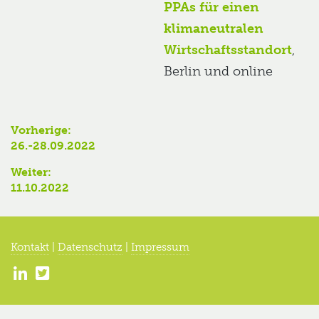
PPAs für einen
klimaneutralen
Wirtschaftsstandort
,
Berlin und online
Beitragsnavigation
Vorherige:
Vorheriger
26.-28.09.2022
Beitrag:
Weiter:
Nächster
11.10.2022
Beitrag:
Kontakt
|
Datenschutz
|
Impressum