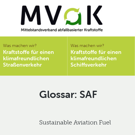
Mittelstandsverband
abfallbasierter
Was machen wir?
Was machen wir?
Kraftstoffe für einen
Kraftstoffe für einen
Kraftstoffe e.V.
klimafreundlichen
klimafreundlichen
MVaK
Straßenverkehr
Schiffsverkehr
SAF
Sustainable Aviation Fuel