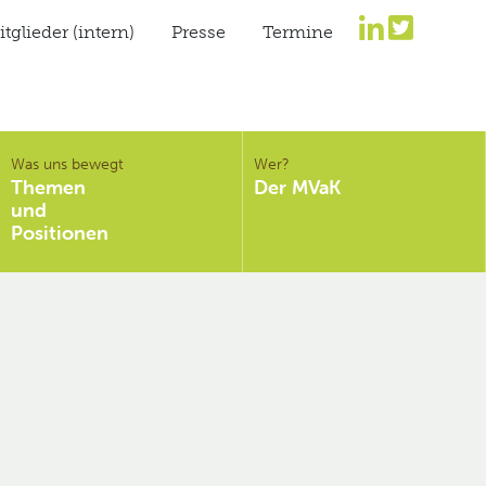
tglieder (intern)
Presse
Termine
Was uns bewegt
Wer?
Themen
Der MVaK
und
Positionen