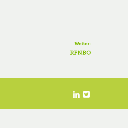
Weiter:
Nächster
RFNBO
Beitrag: