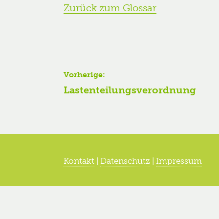
Zurück zum Glossar
Beitragsnavigation
Vorherige:
Vorheriger
Lastenteilungsverordnung
Beitrag:
Kontakt
|
Datenschutz
|
Impressum