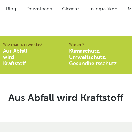
Blog
Downloads
Glossar
Infografiken
Mi
Wie machen wir das?
Warum?
Aus Abfall
Klimaschutz.
wird
Umweltschutz.
Kraftstoff
Gesundheitsschutz.
Kategorie:
Aus Abfall wird Kraftstoff