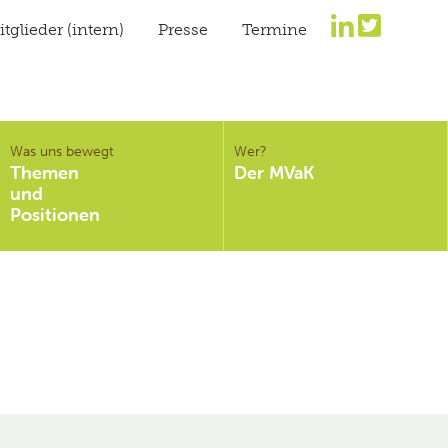
tglieder (intern)
Presse
Termine
Was uns bewegt
Wer?
Themen
Der MVaK
und
Positionen