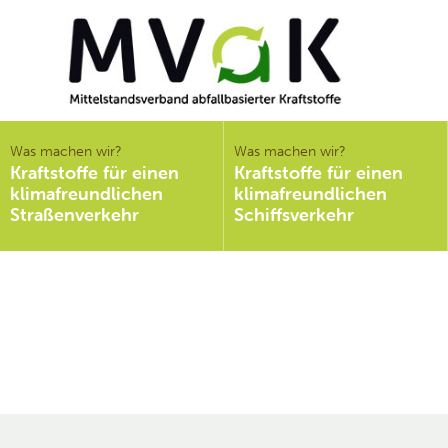
Mittelstandsverband
abfallbasierter
Was machen wir?
Was machen wir?
Kraftstoffe für einen
Kraftstoffe für einen
Kraftstoffe e.V.
klimafreundlichen
klimafreundlichen
MVaK
Straßenverkehr
Schiffsverkehr